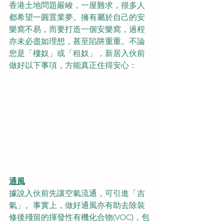
香港土地問題嚴峻，一屋難求，很多人
都希望一圓置業夢。擁有屬於自己的安
樂窩不易，而要打造一個安樂窩，過程
亦未必盡如理想，甚至陷阱重重。不論
您是「樓奴」或「租奴」，新居入伙前
做好以下事項，方能真正住得安心：
通風
據說入伙前先讓空氣流通，可引進「吉
氣」。事實上，做好通風亦有助去除裝
修後殘留的揮發性有機化合物(VOC)，包