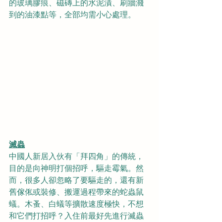
的玻璃膠痕、磁磚上的水泥漬、刷牆濺
到的油漆點等，全部均需小心處理。
滅蟲
中國人新居入伙有「拜四角」的傳統，
目的是向神明打個招呼，驅走霉氣。然
而，很多人卻忽略了要驅走的，還有新
舊傢俬或裝修、搬運過程帶來的蛇蟲鼠
蟻。木蚤、白蟻等擴散速度極快，不想
和它們打招呼？入住前最好先進行滅蟲